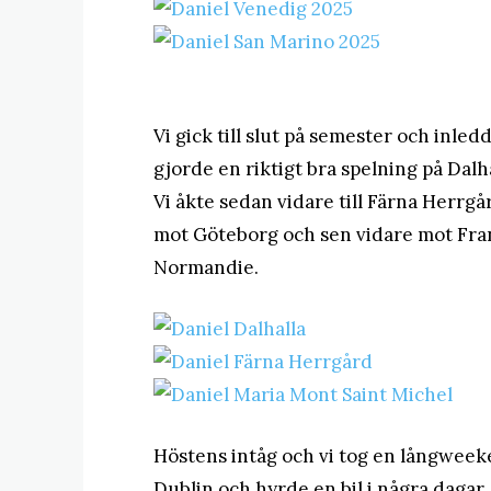
Vi gick till slut på semester och inle
gjorde en riktigt bra spelning på Dalha
Vi åkte sedan vidare till Färna Herrgår
mot Göteborg och sen vidare mot Fran
Normandie.
Höstens intåg och vi tog en långweeke
Dublin och hyrde en bil i några dagar.