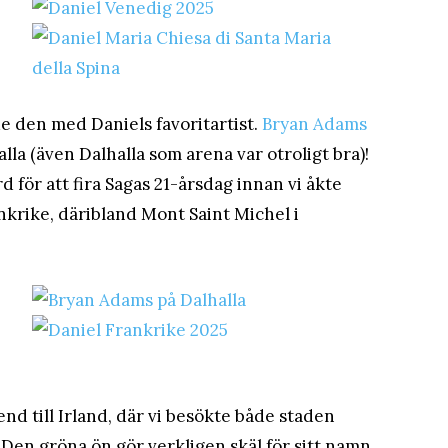
dde den med Daniels favoritartist.
Bryan Adams
lla (även Dalhalla som arena var otroligt bra)!
d för att fira Sagas 21-årsdag innan vi åkte
krike, däribland Mont Saint Michel i
nd till Irland, där vi besökte både staden
 Den gröna ön gör verkligen skäl för sitt namn