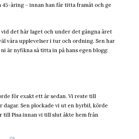
m 45-åring – innan han får titta framåt och ge
ått vid det här laget och under det gångna året
r väl våra upplevelser i tur och ordning. Sen har
l ni är nyfikna så titta in på hans egen blogg:
rde för exakt ett år sedan. Vi reste till
 dagar. Sen plockade vi ut en hyrbil, körde
till Pisa innan vi till slut åkte hem från