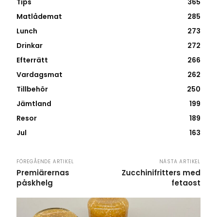
Tips
365
Matlådemat
285
Lunch
273
Drinkar
272
Efterrätt
266
Vardagsmat
262
Tillbehör
250
Jämtland
199
Resor
189
Jul
163
FÖREGÅENDE ARTIKEL
NÄSTA ARTIKEL
Premiärernas
Zucchinifritters med
påskhelg
fetaost