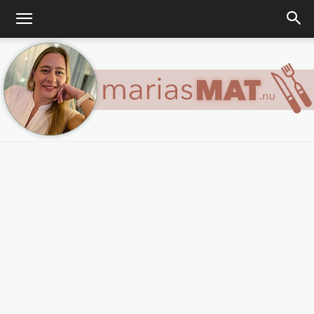
Marias
matblogg