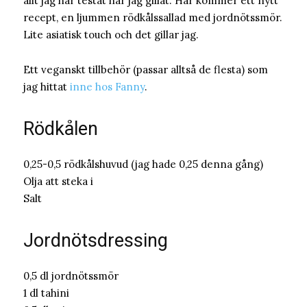
allt jag har testat har jag gillat. Här kommer ett nytt
recept, en ljummen rödkålssallad med jordnötssmör.
Lite asiatisk touch och det gillar jag.
Ett veganskt tillbehör (passar alltså de flesta) som
jag hittat
inne hos Fanny
.
Rödkålen
0,25-0,5 rödkålshuvud (jag hade 0,25 denna gång)
Olja att steka i
Salt
Jordnötsdressing
0,5 dl jordnötssmör
1 dl tahini