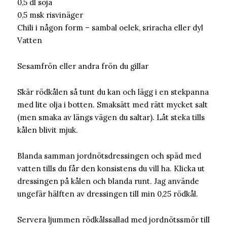
0,5 dl soja
0,5 msk risvinäger
Chili i någon form – sambal oelek, sriracha eller dyl
Vatten
Sesamfrön eller andra frön du gillar
Skär rödkålen så tunt du kan och lägg i en stekpanna
med lite olja i botten. Smaksätt med rätt mycket salt
(men smaka av längs vägen du saltar). Låt steka tills
kålen blivit mjuk.
Blanda samman jordnötsdressingen och späd med
vatten tills du får den konsistens du vill ha. Klicka ut
dressingen på kålen och blanda runt. Jag använde
ungefär hälften av dressingen till min 0,25 rödkål.
Servera ljummen rödkålssallad med jordnötssmör till