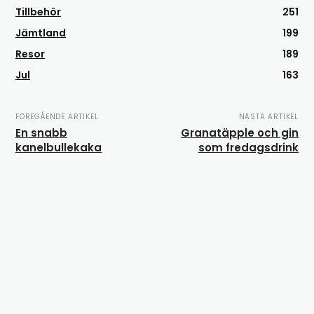
Tillbehör
251
Jämtland
199
Resor
189
Jul
163
FÖREGÅENDE ARTIKEL
NÄSTA ARTIKEL
En snabb
Granatäpple och gin
kanelbullekaka
som fredagsdrink