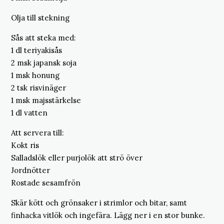
Olja till stekning
Sås att steka med:
1 dl teriyakisås
2 msk japansk soja
1 msk honung
2 tsk risvinäger
1 msk majsstärkelse
1 dl vatten
Att servera till:
Kokt ris
Salladslök eller purjolök att strö över
Jordnötter
Rostade sesamfrön
Skär kött och grönsaker i strimlor och bitar, samt
finhacka vitlök och ingefära. Lägg ner i en stor bunke.