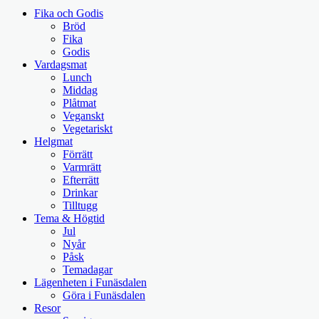
Fika och Godis
Bröd
Fika
Godis
Vardagsmat
Lunch
Middag
Plåtmat
Veganskt
Vegetariskt
Helgmat
Förrätt
Varmrätt
Efterrätt
Drinkar
Tilltugg
Tema & Högtid
Jul
Nyår
Påsk
Temadagar
Lägenheten i Funäsdalen
Göra i Funäsdalen
Resor