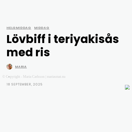
HELGMIDDAG
MIDDAG
Lövbiff i teriyakisås
med ris
MARIA
-
© Copyright - Maria Carlsson | mariasmat.nu
18 SEPTEMBER, 2025