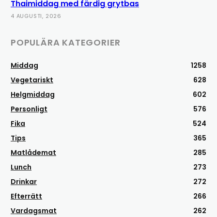
Thaimiddag med färdig grytbas
4 AUGUSTI, 2026
POPULÄRA KATEGORIER
Middag
1258
Vegetariskt
628
Helgmiddag
602
Personligt
576
Fika
524
Tips
365
Matlådemat
285
Lunch
273
Drinkar
272
Efterrätt
266
Vardagsmat
262