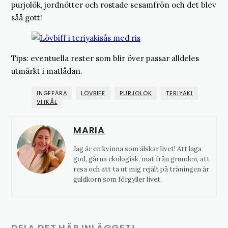
purjolök, jordnötter och rostade sesamfrön och det blev
såå gott!
Tips: eventuella rester som blir över passar alldeles
utmärkt i matlådan.
INGEFÄRA
LÖVBIFF
PURJOLÖK
TERIYAKI
VITKÅL
MARIA
Jag är en kvinna som älskar livet! Att laga
god, gärna ekologisk, mat från grunden, att
resa och att ta ut mig rejält på träningen är
guldkorn som förgyller livet.
DELA DET HÄR INLÄGGET!