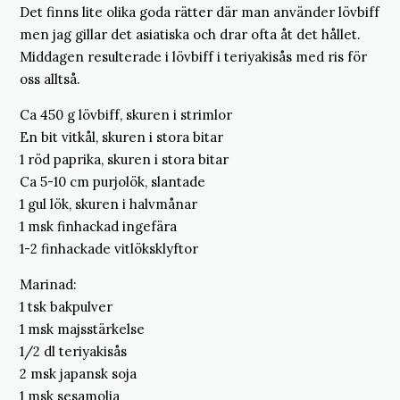
Det finns lite olika goda rätter där man använder lövbiff
men jag gillar det asiatiska och drar ofta åt det hållet.
Middagen resulterade i lövbiff i teriyakisås med ris för
oss alltså.
Ca 450 g lövbiff, skuren i strimlor
En bit vitkål, skuren i stora bitar
1 röd paprika, skuren i stora bitar
Ca 5-10 cm purjolök, slantade
1 gul lök, skuren i halvmånar
1 msk finhackad ingefära
1-2 finhackade vitlöksklyftor
Marinad:
1 tsk bakpulver
1 msk majsstärkelse
1/2 dl teriyakisås
2 msk japansk soja
1 msk sesamolja