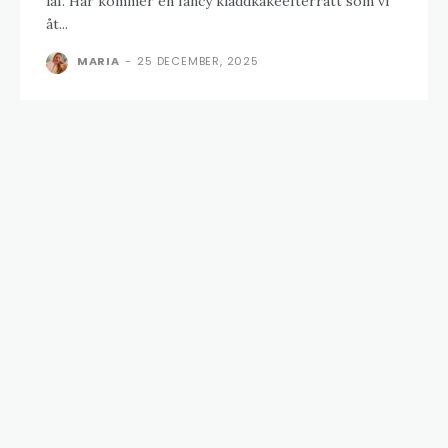
iaf. Här kommer en fancy kladdkakeefterrätt som vi
åt...
MARIA
-
25 DECEMBER, 2025