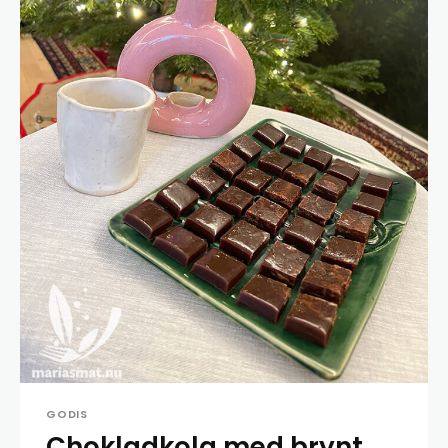
GODIS
Chokladkola med brynt