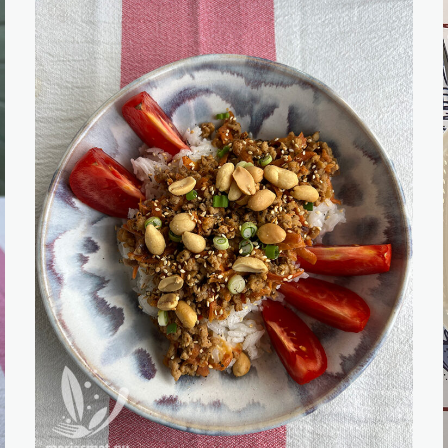
matblogg