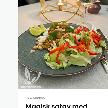
HELGMIDDAG
Magisk satay med