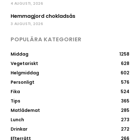
4 AUGUSTI, 2026
Hemmagjord chokladsås
3 AUGUSTI, 2026
POPULÄRA KATEGORIER
Middag
1258
Vegetariskt
628
Helgmiddag
602
Personligt
576
Fika
524
Tips
365
Matlådemat
285
Lunch
273
Drinkar
272
Efterrätt
266