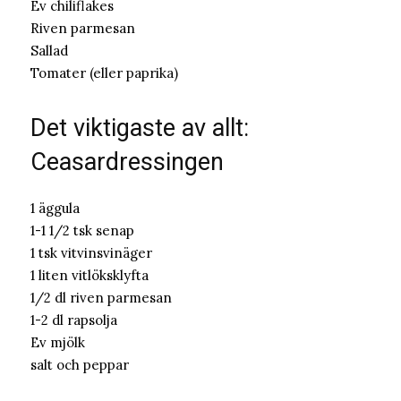
Ev chiliflakes
Riven parmesan
Sallad
Tomater (eller paprika)
Det viktigaste av allt:
Ceasardressingen
1 äggula
1-1 1/2 tsk senap
1 tsk vitvinsvinäger
1 liten vitlöksklyfta
1/2 dl riven parmesan
1-2 dl rapsolja
Ev mjölk
salt och peppar