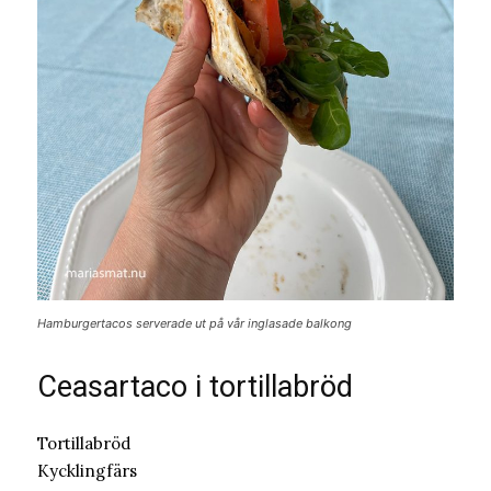
Hamburgertacos serverade ut på vår inglasade balkong
Ceasartaco i tortillabröd
Tortillabröd
Kycklingfärs