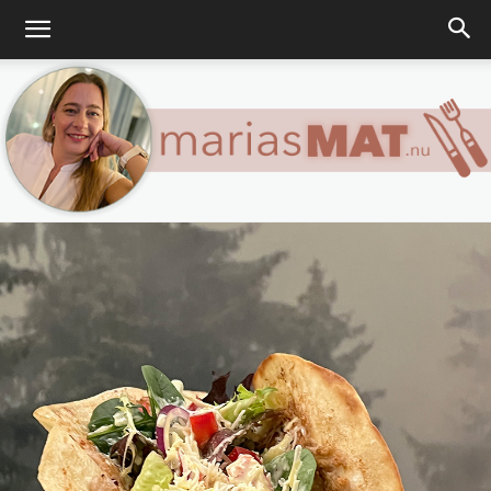
Marias
matblogg