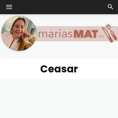
Ceasar
Marias
matblogg