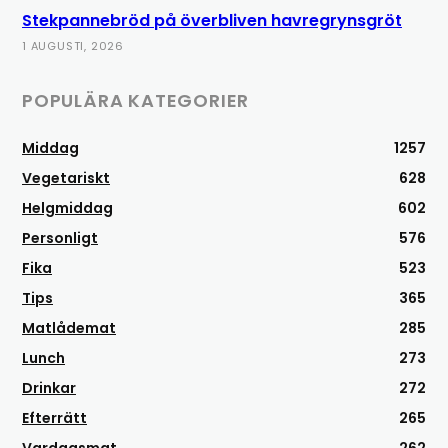
Stekpannebröd på överbliven havregrynsgröt
1 AUGUSTI, 2026
POPULÄRA KATEGORIER
Middag
1257
Vegetariskt
628
Helgmiddag
602
Personligt
576
Fika
523
Tips
365
Matlådemat
285
Lunch
273
Drinkar
272
Efterrätt
265