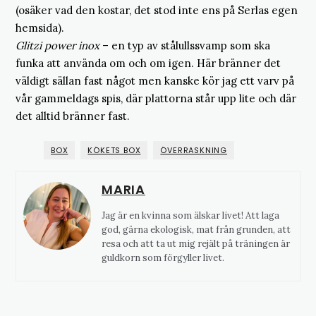
(osäker vad den kostar, det stod inte ens på Serlas egen
hemsida).
Glitzi power inox
– en typ av stålullssvamp som ska
funka att använda om och om igen. Här bränner det
väldigt sällan fast något men kanske kör jag ett varv på
vår gammeldags spis, där plattorna står upp lite och där
det alltid bränner fast.
BOX
KÖKETS BOX
ÖVERRASKNING
MARIA
Jag är en kvinna som älskar livet! Att laga
god, gärna ekologisk, mat från grunden, att
resa och att ta ut mig rejält på träningen är
guldkorn som förgyller livet.