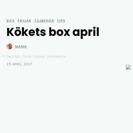
BOX
PRYLAR
TILLBEHÖR
TIPS
Kökets box april
MARIA
-
© Copyright - Maria Carlsson | mariasmat.nu
29 APRIL, 2017