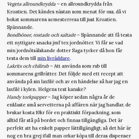
Vegeta allroundkrydda
– en allroundkrydda från
Kroatien. Det kändes nästan som menat för oss, då vi
bokat sommarens semesterresa till just Kroatien.
Spännande.
Bondbönor, rostade och saltade
– Spännande att få testa
ett nyttigare snacks jmf tex jordnötter. Vi får se vad
min jordnötsälskande dotter Saga tycker då hon får
testa dem till
min livräddare
.
Lakrits och chilirub
– Att använda som rub till
sommarens grillrätter. Det följde med ett recept att
använda på sin laxfilé och av en händelse så har jag en
laxfilé i kylen. Helgens test kanske?
Handy torkpapper
– Jag köper sedan några år de
enklaste små servetterna på affären när jag handlar, de
brukar kosta 10kr för en praktiskt förpackning, som
alltid får stå på bordet och finnas tillgängliga. Det är
perfekt att ha enkelt papper lättillgängligt, så det här är
nog en bra grej ifall man orkar köpa till deras dispenser