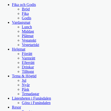
Fika och Godis
Bröd
Fika
Godis
Vardagsmat
Lunch
Middag
Plåtmat
Veganskt
Vegetariskt
Helgmat
Förrätt
Varmrätt
Efterrätt
Drinkar
Tilltugg
Tema & Högtid
Jul
Nyår
Påsk
Temadagar
Lägenheten i Funäsdalen
Göra i Funäsdalen
Resor