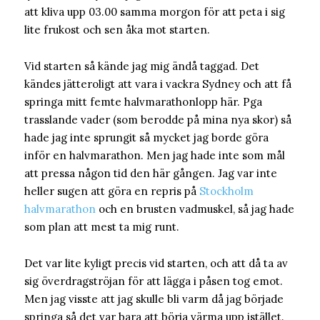
att kliva upp 03.00 samma morgon för att peta i sig
lite frukost och sen åka mot starten.
Vid starten så kände jag mig ändå taggad. Det
kändes jätteroligt att vara i vackra Sydney och att få
springa mitt femte halvmarathonlopp här. Pga
trasslande vader (som berodde på mina nya skor) så
hade jag inte sprungit så mycket jag borde göra
inför en halvmarathon. Men jag hade inte som mål
att pressa någon tid den här gången. Jag var inte
heller sugen att göra en repris på
Stockholm
halvmarathon
och en brusten vadmuskel, så jag hade
som plan att mest ta mig runt.
Det var lite kyligt precis vid starten, och att då ta av
sig överdragströjan för att lägga i påsen tog emot.
Men jag visste att jag skulle bli varm då jag började
springa så det var bara att börja värma upp istället.