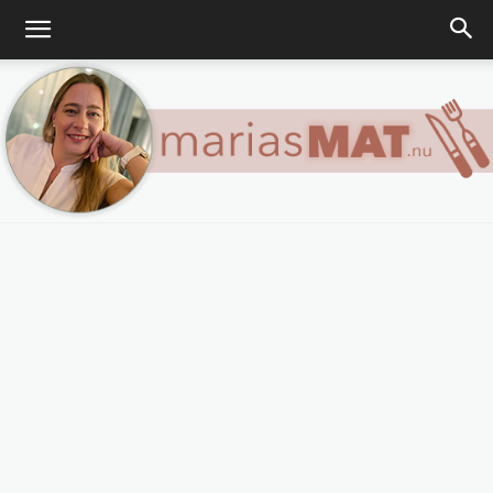
Marias
matblogg