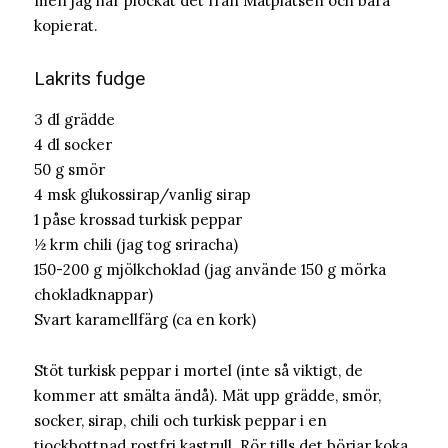
men jag har plockat det från Matplatsen och bara
kopierat.
Lakrits fudge
3 dl grädde
4 dl socker
50 g smör
4 msk glukossirap/vanlig sirap
1 påse krossad turkisk peppar
½ krm chili (jag tog sriracha)
150-200 g mjölkchoklad (jag använde 150 g mörka
chokladknappar)
Svart karamellfärg (ca en kork)
Stöt turkisk peppar i mortel (inte så viktigt, de
kommer att smälta ändå). Mät upp grädde, smör,
socker, sirap, chili och turkisk peppar i en
tjockbottnad rostfri kastrull. Rör tills det börjar koka.