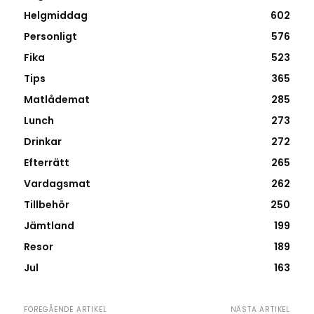
Helgmiddag
602
Personligt
576
Fika
523
Tips
365
Matlådemat
285
Lunch
273
Drinkar
272
Efterrätt
265
Vardagsmat
262
Tillbehör
250
Jämtland
199
Resor
189
Jul
163
FÖREGÅENDE ARTIKEL
NÄSTA ARTIKEL