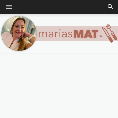
Marias
matblogg