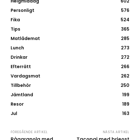
Helgmiddag
602
Personligt
576
Fika
524
Tips
365
Matlådemat
285
Lunch
273
Drinkar
272
Efterrätt
266
Vardagsmat
262
Tillbehör
250
Jämtland
199
Resor
189
Jul
163
FÖREGÅENDE ARTIKEL
NÄSTA ARTIKEL
Råggranola med
Tacopaj med brieost