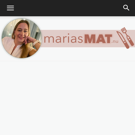
Marias
matblogg