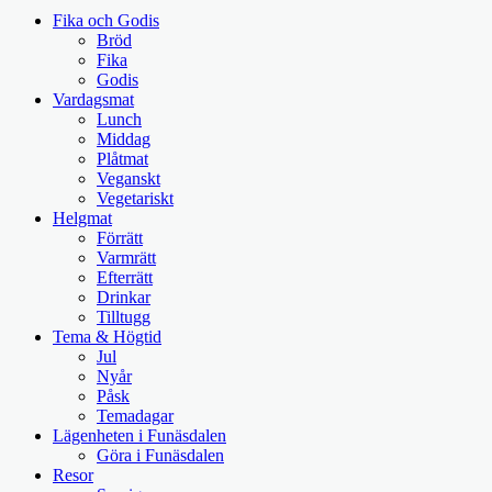
Fika och Godis
Bröd
Fika
Godis
Vardagsmat
Lunch
Middag
Plåtmat
Veganskt
Vegetariskt
Helgmat
Förrätt
Varmrätt
Efterrätt
Drinkar
Tilltugg
Tema & Högtid
Jul
Nyår
Påsk
Temadagar
Lägenheten i Funäsdalen
Göra i Funäsdalen
Resor