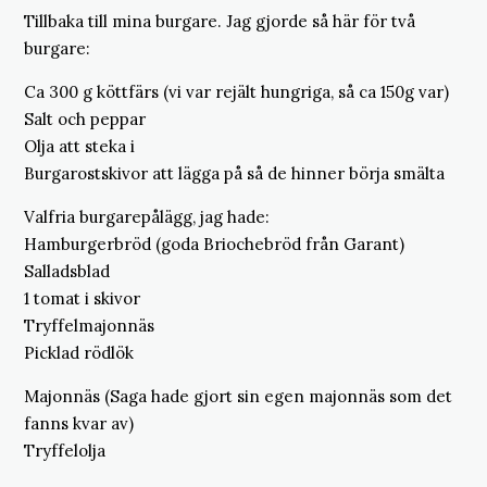
Tillbaka till mina burgare. Jag gjorde så här för två
burgare:
Ca 300 g köttfärs (vi var rejält hungriga, så ca 150g var)
Salt och peppar
Olja att steka i
Burgarostskivor att lägga på så de hinner börja smälta
Valfria burgarepålägg, jag hade:
Hamburgerbröd (goda Briochebröd från Garant)
Salladsblad
1 tomat i skivor
Tryffelmajonnäs
Picklad rödlök
Majonnäs (Saga hade gjort sin egen majonnäs som det
fanns kvar av)
Tryffelolja