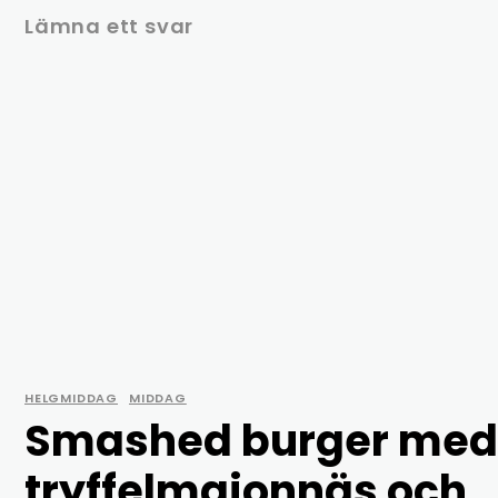
Lämna ett svar
HELGMIDDAG
MIDDAG
Smashed burger med
tryffelmajonnäs och