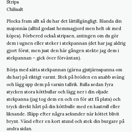
Strips
Chilisalt
Plocka fram allt så du har det lättillgängligt. Blanda din
majonnäs (alltid godast hemmagjord men helt ok med
köpes). Förbered också stripsen, antingen om du gör
dem i ugnen eller steker i stekpannan (det har jag aldrig
gjort förut, men just den här gången stekte jag dem i
stekpannan – gick över förväntan).
Börja med sätta stekpannan (gärna gjutjärnspanna om
du har) på riktigt varmt. Stek på bröden en snabb sväng
och lägg upp dem på varsin tallrik. Rulla sedan fyra
stycken stora köttbullar och lägg ner i din oljade
stekpanna (jag tog dem en och en för att få plats) och
tryck direkt hårt på din köttbulle med en kastrull eller
liknande. Släpp efter några sekunder när köttet blivit
brynt. Vänd efter en kort stund och stek din burgare på
andra sidan.