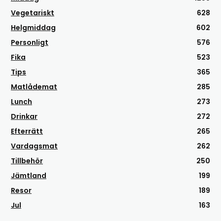
Vegetariskt
628
Helgmiddag
602
Personligt
576
Fika
523
Tips
365
Matlådemat
285
Lunch
273
Drinkar
272
Efterrätt
265
Vardagsmat
262
Tillbehör
250
Jämtland
199
Resor
189
Jul
163