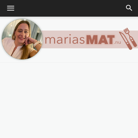
Marias
matblogg