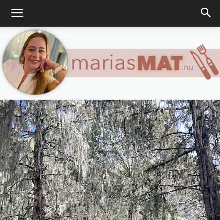
Marias
matblogg