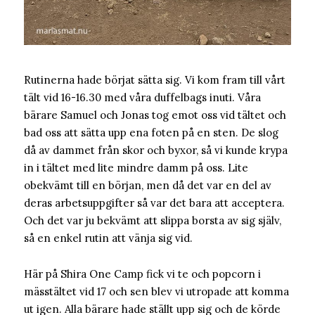
Rutinerna hade börjat sätta sig. Vi kom fram till vårt
tält vid 16-16.30 med våra duffelbags inuti. Våra
bärare Samuel och Jonas tog emot oss vid tältet och
bad oss att sätta upp ena foten på en sten. De slog
då av dammet från skor och byxor, så vi kunde krypa
in i tältet med lite mindre damm på oss. Lite
obekvämt till en början, men då det var en del av
deras arbetsuppgifter så var det bara att acceptera.
Och det var ju bekvämt att slippa borsta av sig själv,
så en enkel rutin att vänja sig vid.
Här på Shira One Camp fick vi te och popcorn i
mässtältet vid 17 och sen blev vi utropade att komma
ut igen. Alla bärare hade ställt upp sig och de körde