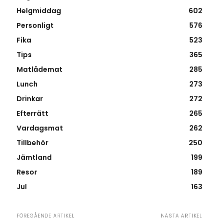
Helgmiddag
602
Personligt
576
Fika
523
Tips
365
Matlådemat
285
Lunch
273
Drinkar
272
Efterrätt
265
Vardagsmat
262
Tillbehör
250
Jämtland
199
Resor
189
Jul
163
FÖREGÅENDE ARTIKEL
NÄSTA ARTIKEL