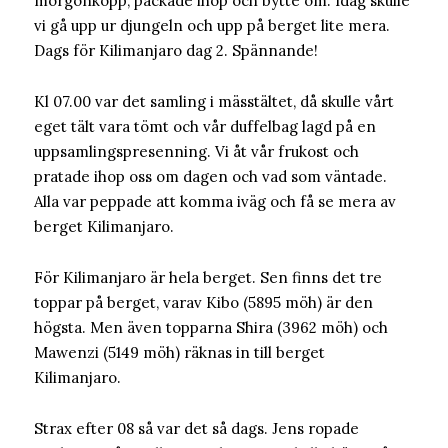
morgonkopp, packade ihop och bytte om. Idag skulle
vi gå upp ur djungeln och upp på berget lite mera.
Dags för Kilimanjaro dag 2. Spännande!
Kl 07.00 var det samling i mässtältet, då skulle vårt
eget tält vara tömt och vår duffelbag lagd på en
uppsamlingspresenning. Vi åt vår frukost och
pratade ihop oss om dagen och vad som väntade.
Alla var peppade att komma iväg och få se mera av
berget Kilimanjaro.
För Kilimanjaro är hela berget. Sen finns det tre
toppar på berget, varav Kibo (5895 möh) är den
högsta. Men även topparna Shira (3962 möh) och
Mawenzi (5149 möh) räknas in till berget
Kilimanjaro.
Strax efter 08 så var det så dags. Jens ropade