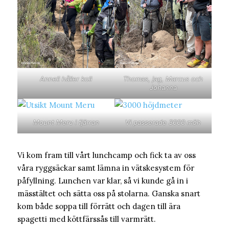
Anneli håller koll
Thomas, jag, Marcus och
Johanna
Mount Meru i fjärran
Vi passerade 3000 möh
Vi kom fram till vårt lunchcamp och fick ta av oss
våra ryggsäckar samt lämna in vätskesystem för
påfyllning. Lunchen var klar, så vi kunde gå in i
mässtältet och sätta oss på stolarna. Ganska snart
kom både soppa till förrätt och dagen till ära
spagetti med köttfärssås till varmrätt.