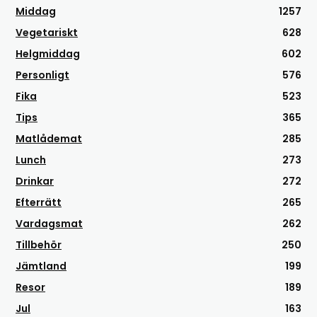
Middag
1257
Vegetariskt
628
Helgmiddag
602
Personligt
576
Fika
523
Tips
365
Matlådemat
285
Lunch
273
Drinkar
272
Efterrätt
265
Vardagsmat
262
Tillbehör
250
Jämtland
199
Resor
189
Jul
163