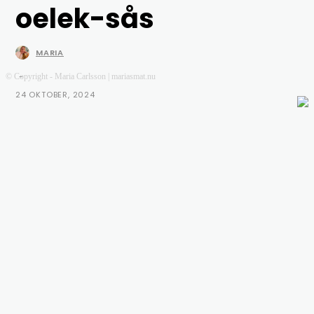
oelek-sås
MARIA
-
© Copyright - Maria Carlsson | mariasmat.nu
24 OKTOBER, 2024