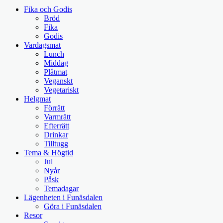
Fika och Godis
Bröd
Fika
Godis
Vardagsmat
Lunch
Middag
Plåtmat
Veganskt
Vegetariskt
Helgmat
Förrätt
Varmrätt
Efterrätt
Drinkar
Tilltugg
Tema & Högtid
Jul
Nyår
Påsk
Temadagar
Lägenheten i Funäsdalen
Göra i Funäsdalen
Resor