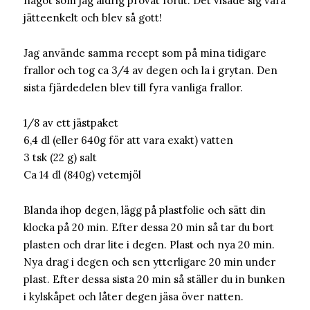
något som jag aldrig provat förut. Det visade sig vara
jätteenkelt och blev så gott!
Jag använde samma recept som på mina tidigare
frallor och tog ca 3/4 av degen och la i grytan. Den
sista fjärdedelen blev till fyra vanliga frallor.
1/8 av ett jästpaket
6,4 dl (eller 640g för att vara exakt) vatten
3 tsk (22 g) salt
Ca 14 dl (840g) vetemjöl
Blanda ihop degen, lägg på plastfolie och sätt din
klocka på 20 min. Efter dessa 20 min så tar du bort
plasten och drar lite i degen. Plast och nya 20 min.
Nya drag i degen och sen ytterligare 20 min under
plast. Efter dessa sista 20 min så ställer du in bunken
i kylskåpet och låter degen jäsa över natten.