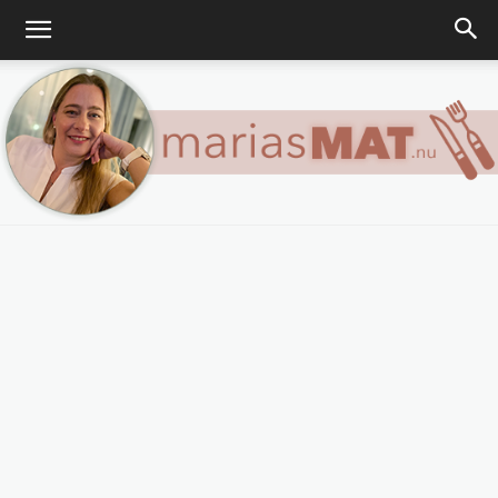
Marias
matblogg