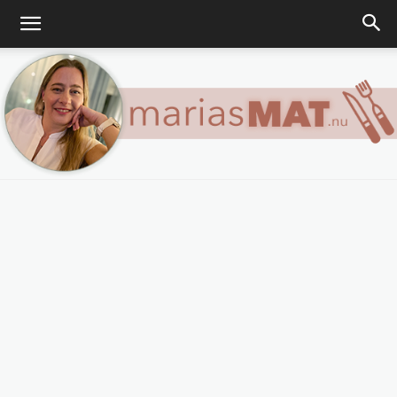
Marias
matblogg