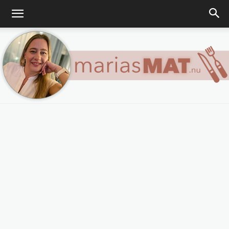
Marias
matblogg