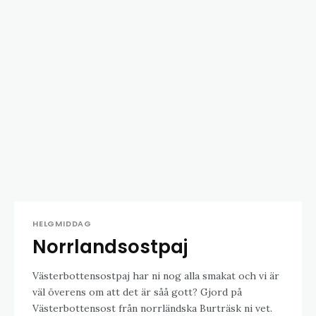
HELGMIDDAG
Norrlandsostpaj
Västerbottensostpaj har ni nog alla smakat och vi är
väl överens om att det är såå gott? Gjord på
Västerbottensost från norrländska Burträsk ni vet.