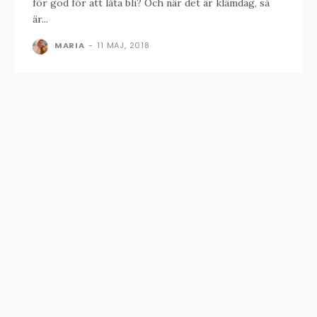
för god för att låta bli? Och när det är klämdag, så
är...
MARIA
-
11 MAJ, 2018