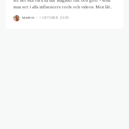
att det ska vara så där magiskt fint och gott - som
man ser i alla influencers reels och videos. Men låt...
MARIA
-
1 OKTOBER, 2025