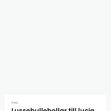
FIKA
Lussebullebollar till lucia