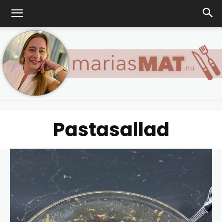
Pastasallad
Marias
matblogg