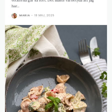
veckorna går så fort. Det måste väl betyda att jag
har...
MARIA
-
18 MAJ, 2025