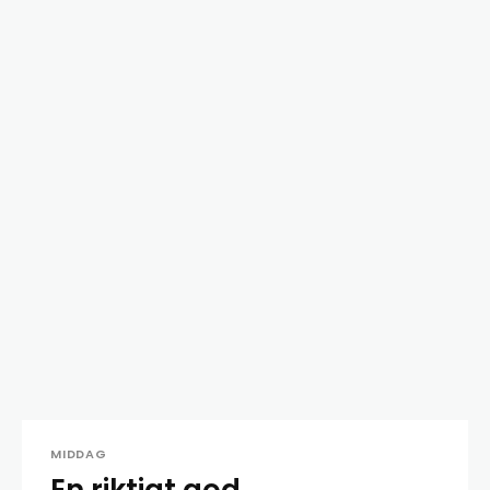
MIDDAG
En riktigt god