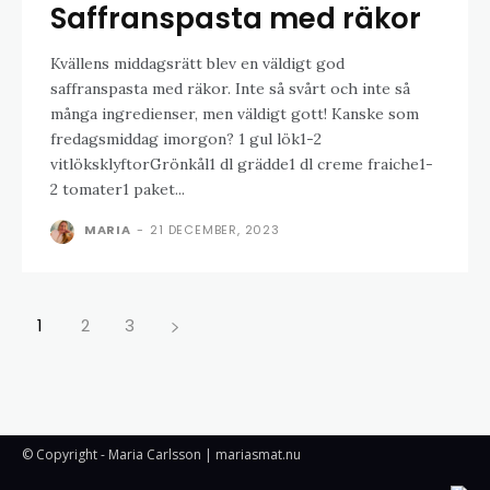
Saffranspasta med räkor
Kvällens middagsrätt blev en väldigt god
saffranspasta med räkor. Inte så svårt och inte så
många ingredienser, men väldigt gott! Kanske som
fredagsmiddag imorgon? 1 gul lök1-2
vitlöksklyftorGrönkål1 dl grädde1 dl creme fraiche1-
2 tomater1 paket...
MARIA
-
21 DECEMBER, 2023
1
2
3
© Copyright - Maria Carlsson | mariasmat.nu