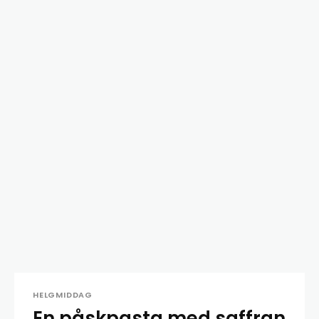
HELGMIDDAG
En påskpasta med saffran