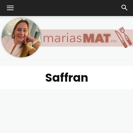
Saffran
Marias
matblogg