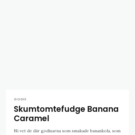
GODIS
Skumtomtefudge Banana
Caramel
Ni vet de där godisarna som smakade banankola, som