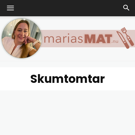
Skumtomtar
Marias
matblogg