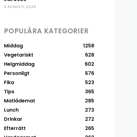
2 AUGUSTI, 2026
POPULÄRA KATEGORIER
Middag
1258
Vegetariskt
628
Helgmiddag
602
Personligt
576
Fika
523
Tips
365
Matlådemat
285
Lunch
273
Drinkar
272
Efterrätt
265