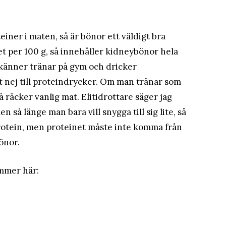
iner i maten, så är bönor ett väldigt bra
det per 100 g, så innehåller kidneybönor hela
 känner tränar på gym och dricker
gt nej till proteindrycker. Om man tränar som
å räcker vanlig mat. Elitidrottare säger jag
n så länge man bara vill snygga till sig lite, så
rotein, men proteinet måste inte komma från
önor.
mmer här: