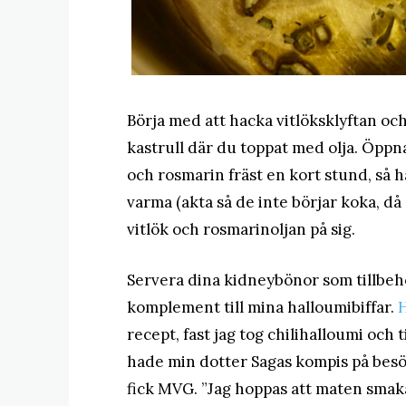
Börja med att hacka vitlöksklyftan oc
kastrull där du toppat med olja. Öppna
och rosmarin fräst en kort stund, så 
varma (akta så de inte börjar koka, då 
vitlök och rosmarinoljan på sig.
Servera dina kidneybönor som tillbehör 
komplement till mina halloumibiffar.
H
recept, fast jag tog chilihalloumi och t
hade min dotter Sagas kompis på besö
fick MVG. ”Jag hoppas att maten smaka