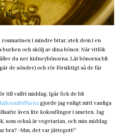
h rosmarinen i mindre bitar, stek dem i en
 burken och skölj av dina bönor. När vitlök
häller du ner kidneybönorna. Låt bönorna bli
går de sönder) och rör försiktigt så de får
till valfri middag. Igår fick de bli
alloumibiffarna
gjorde jag enligt mitt vanliga
illsatte även lite kokosflingor i smeten. Jag
k, som också är vegetarian, och min middag
r bra? -Mm, det var jättegott!”