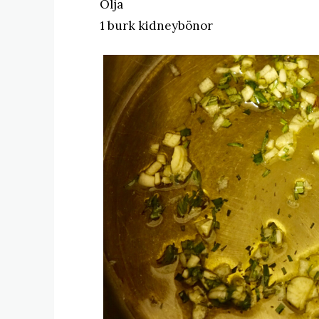
Olja
1 burk kidneybönor