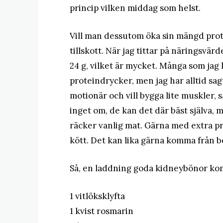
princip vilken middag som helst.
Vill man dessutom öka sin mängd prote
tillskott. När jag tittar på näringsvär
24 g, vilket är mycket. Många som jag
proteindrycker, men jag har alltid sa
motionär och vill bygga lite muskler, s
inget om, de kan det där bäst själva, me
räcker vanlig mat. Gärna med extra p
kött. Det kan lika gärna komma från b
Så, en laddning goda kidneybönor ko
1 vitlöksklyfta
1 kvist rosmarin