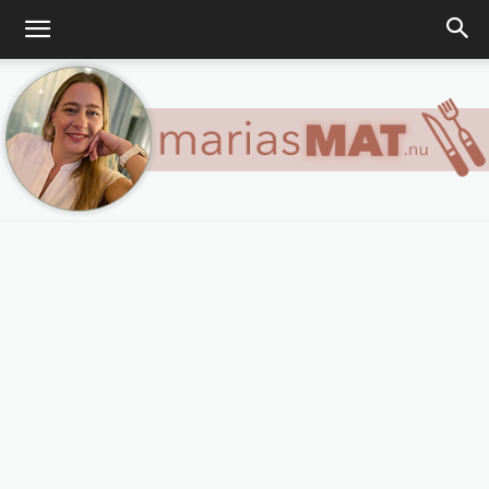
Marias
matblogg