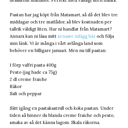
dessutom matlådor. Perfekt med väldigt liten insats.
Pastan har jag köpt från Matsmart, så då det blev tre
middagar och tre matlådor, så blev kostnaden per
tallrik väldigt liten. Har ni handlat från Matsmart?
Annars kan ni läsa mitt
senaste inlägg här
och följa
min länk. Vi är många i vårt avlånga land som
behöver en billigare januari. Men nu till pastan:
1 förp valfri pasta 400g
Pesto (jag hade ca 75g)
2 dl creme fraiche
Räkor
Salt och peppar
Sätt igång en pastakastrull och koka pastan. Under
tiden så hinner du blanda creme fraiche och pesto,
smaka av så det känns lagom. Skala räkorna.