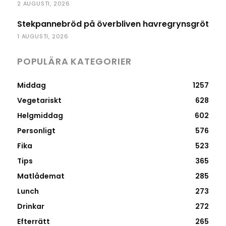
2 AUGUSTI, 2026
Stekpannebröd på överbliven havregrynsgröt
1 AUGUSTI, 2026
POPULÄRA KATEGORIER
Middag
1257
Vegetariskt
628
Helgmiddag
602
Personligt
576
Fika
523
Tips
365
Matlådemat
285
Lunch
273
Drinkar
272
Efterrätt
265