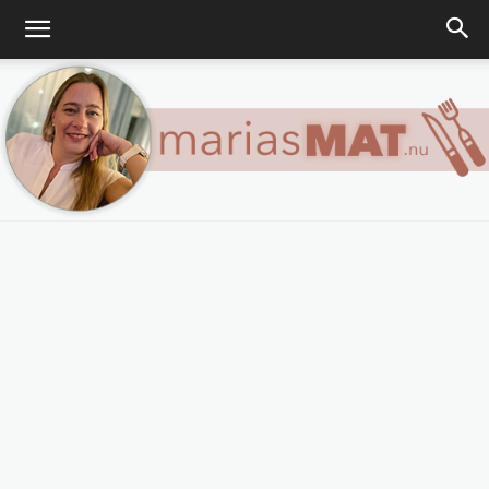
Marias
matblogg