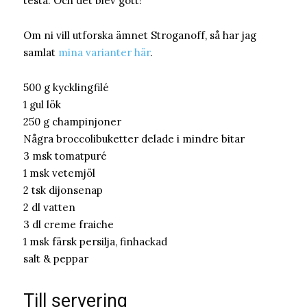
testa. Och det blev gott!
Om ni vill utforska ämnet Stroganoff, så har jag
samlat
mina varianter här
.
500 g kycklingfilé
1 gul lök
250 g champinjoner
Några broccolibuketter delade i mindre bitar
3 msk tomatpuré
1 msk vetemjöl
2 tsk dijonsenap
2 dl vatten
3 dl creme fraiche
1 msk färsk persilja, finhackad
salt & peppar
Till servering