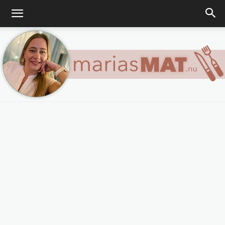
Marias
matblogg