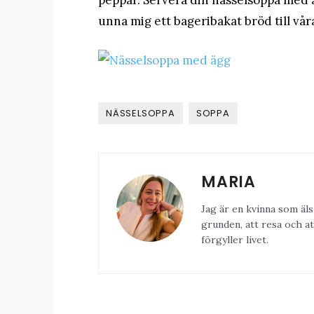
peppar. Servera din nässelsoppa med 
unna mig ett bageribakat bröd till vår
NÄSSELSOPPA
SOPPA
MARIA
Jag är en kvinna som äls
grunden, att resa och at
förgyller livet.