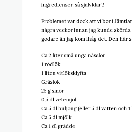
ingredienser, så självklart!
Problemet var dock att vi bor i Jämtla
några veckor innan jag kunde skörda 
godare än jag kom ihåg det. Den här so
Ca 2 liter små unga nässlor
1 rödlök
1 liten vitlöksklyfta
Gräslök
25 g smör
0,5 dl vetemjöl
Ca 5 dl buljong (eller 5 dl vatten och 
Ca 5 dl mjölk
Ca 1 dl grädde