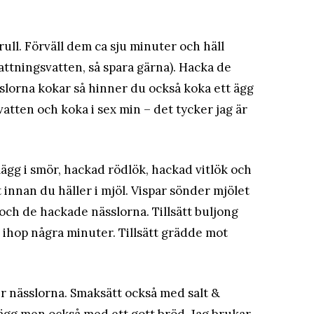
rull. Förväll dem ca sju minuter och häll
ttningsvatten, så spara gärna). Hacka de
slorna kokar så hinner du också koka ett ägg
 vatten och koka i sex min – det tycker jag är
 lägg i smör, hackad rödlök, hackad vitlök och
innan du häller i mjöl. Vispar sönder mjölet
och de hackade nässlorna. Tillsätt buljong
a ihop några minuter. Tillsätt grädde mot
r nässlorna. Smaksätt också med salt &