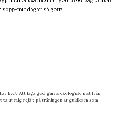
ägg men också med ett gott bröd. Jag brukar
a sopp-middagar, så gott!
kar livet! Att laga god, gärna ekologisk, mat från
t ta ut mig rejält på träningen är guldkorn som