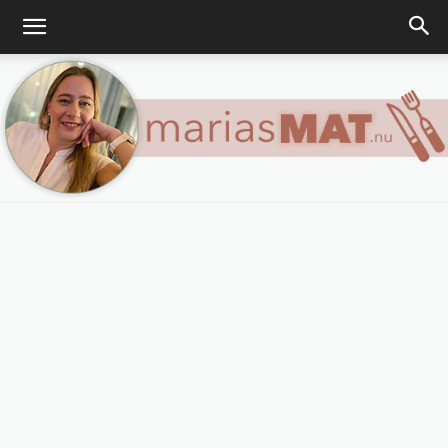
Marias
matblogg