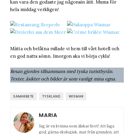
kan vara den godaste jag någonsin ätit. Mums för
hela middag verkligen!
Mätta och belåtna rullade vi hem till vårt hotell och
en god natts sömn. Imorgon ska vi börja cykla!
Resan gjordes tillsammans med tyska turistbyrån.
Texter, åsikter och bilder är som vanligt mina egna.
SAMARBETE
TYSKLAND
WISMAR
MARIA
Jag är en kvinna som älskar livet! Att laga
god, gärna ekologisk, mat från grunden, att