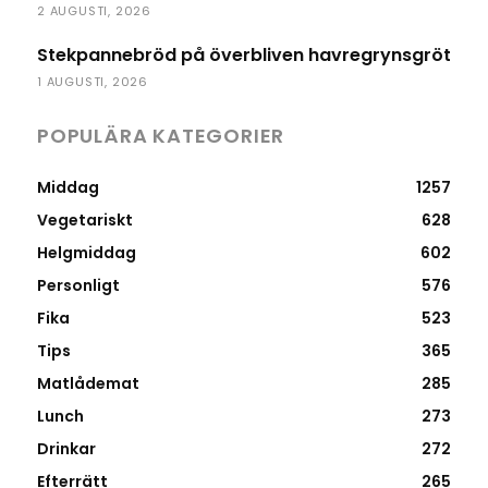
2 AUGUSTI, 2026
Stekpannebröd på överbliven havregrynsgröt
1 AUGUSTI, 2026
POPULÄRA KATEGORIER
Middag
1257
Vegetariskt
628
Helgmiddag
602
Personligt
576
Fika
523
Tips
365
Matlådemat
285
Lunch
273
Drinkar
272
Efterrätt
265