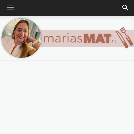
Marias
matblogg