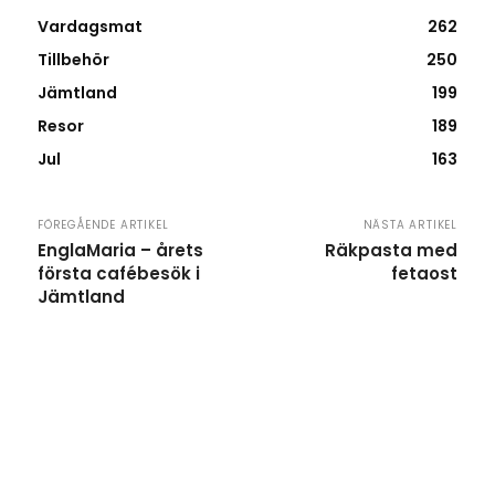
Vardagsmat
262
Tillbehör
250
Jämtland
199
Resor
189
Jul
163
FÖREGÅENDE ARTIKEL
NÄSTA ARTIKEL
EnglaMaria – årets
Räkpasta med
första cafébesök i
fetaost
Jämtland