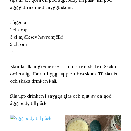
tips är att göra en god äggtoddy till påsk. En god
äggig drink med snyggt skum.
1 äggula
1 cl sirap
3 cl mjölk (ev havremjölk)
5 cl rom
Is
Blanda alla ingredienser utom is i en shaker. Skaka
ordentligt för att bygga upp ett bra skum. Tillsätt is
och skaka drinken kall.
Sila upp drinken i snygga glas och njut av en god
äggtoddy till påsk.