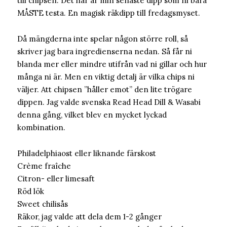
till chipsen. Det här är min senaste dipp som ni bara
MÅSTE testa. En magisk räkdipp till fredagsmyset.
Då mängderna inte spelar någon större roll, så
skriver jag bara ingredienserna nedan. Så får ni
blanda mer eller mindre utifrån vad ni gillar och hur
många ni är. Men en viktig detalj är vilka chips ni
väljer. Att chipsen ”håller emot” den lite trögare
dippen. Jag valde svenska Read Head Dill & Wasabi
denna gång, vilket blev en mycket lyckad
kombination.
Philadelphiaost eller liknande färskost
Crème fraîche
Citron- eller limesaft
Röd lök
Sweet chilisås
Räkor, jag valde att dela dem 1-2 gånger