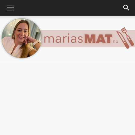
Marias
matblogg