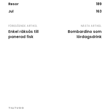
Resor
189
Jul
163
FÖREGÅENDE ARTIKEL
NÄSTA ARTIKEL
Enkel räksås till
Bombardino som
panerad fisk
lördagsdrink
TILLTUGG