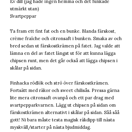
Ev dill (jag hade ingen hemma och det funkade
utmärkt utan)
Svartpeppar
Ta fram ett fint fat och en bunke. Blanda färskost,
crème fraîche och citronsaft i bunken. Smaka av och
bred sedan ut färskostkrämen på fatet. Jag valde att
lämna en del av fatet längst ut för att kunna lägga
chipsen runt, men det går också att lägga chipsen i
skålar på sidan.
Finhacka rödlök och strö över färskostkrämen.
Fortsätt med räkor och sweet chilisås. Pressa gärna
lite mera citronsaft ovanpå och ett par drag med
svartpepparkvarnen. Lägg ut chipsen på sidan om
färskostkrämen alternativt i skålar på sidan. Såå såå
gott! Ni bara måste testa magisk räkdipp till nästa
myskväll/starter på nästa bjudmiddag.