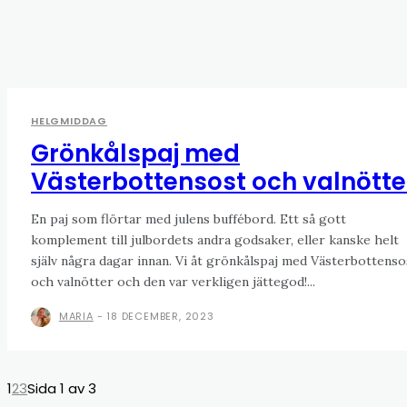
HELGMIDDAG
Grönkålspaj med
Västerbottensost och valnötte
En paj som flörtar med julens buffébord. Ett så gott
komplement till julbordets andra godsaker, eller kanske helt
själv några dagar innan. Vi åt grönkålspaj med Västerbottenso
och valnötter och den var verkligen jättegod!...
MARIA
-
18 DECEMBER, 2023
1
2
3
Sida 1 av 3