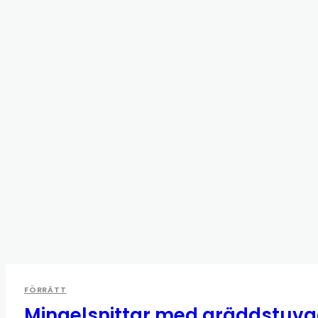
FÖRRÄTT
Mingelsnittar med gräddstuv