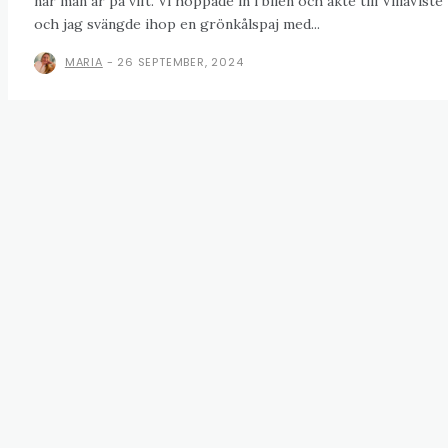
när man är på vift. Vi hoppade in i bilen och åkte till VillaViste
och jag svängde ihop en grönkålspaj med...
MARIA
-
26 SEPTEMBER, 2024