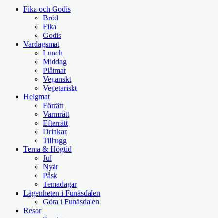
Fika och Godis
Bröd
Fika
Godis
Vardagsmat
Lunch
Middag
Plåtmat
Veganskt
Vegetariskt
Helgmat
Förrätt
Varmrätt
Efterrätt
Drinkar
Tilltugg
Tema & Högtid
Jul
Nyår
Påsk
Temadagar
Lägenheten i Funäsdalen
Göra i Funäsdalen
Resor