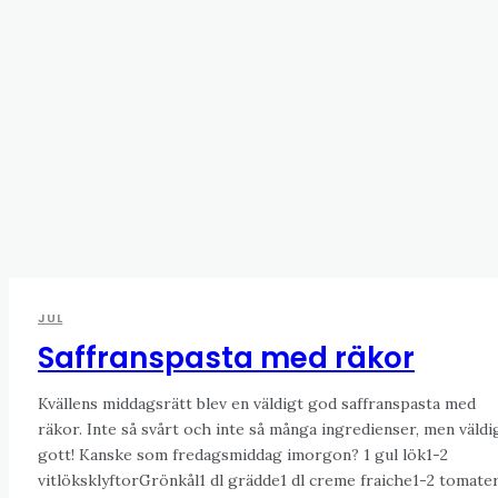
JUL
Saffranspasta med räkor
Kvällens middagsrätt blev en väldigt god saffranspasta med
räkor. Inte så svårt och inte så många ingredienser, men väldi
gott! Kanske som fredagsmiddag imorgon? 1 gul lök1-2
vitlöksklyftorGrönkål1 dl grädde1 dl creme fraiche1-2 tomate