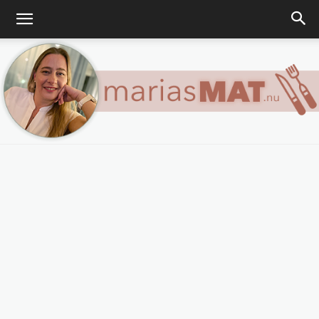
Marias
matblogg