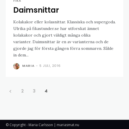
FIKA
Daimsnittar
Kolakakor eller kolasnittar. Klassiska och supergoda.
Ulrika på fikastunder.se har utforskat ämnet
kolakakor och gjort väldigt många olika
varianter. Daimsnittar är en av varianterna och de
gjorde jag för första gången förra sommaren. Sålde
in dem...
MARIA
-
5 JULI, 2016
2
3
4
© Copyright - Maria Carlsson | mariasmat.nu