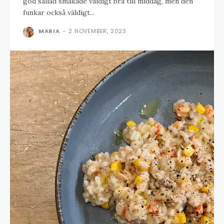
god sallad smakade väldigt bra till middag, men den
funkar också väldigt...
MARIA
-
2 NOVEMBER, 2023