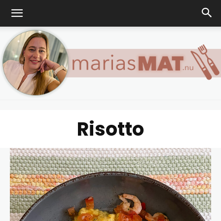
Risotto
Marias
matblogg