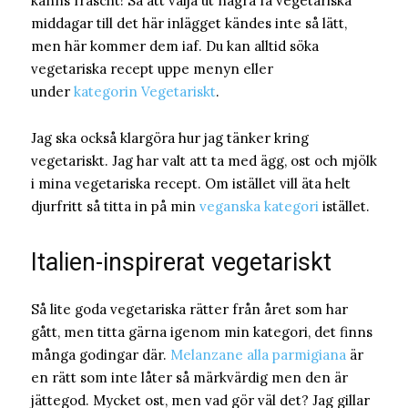
känns fräscht! Så att välja ut några få vegetariska
middagar till det här inlägget kändes inte så lätt,
men här kommer dem iaf. Du kan alltid söka
vegetariska recept uppe menyn eller
under
kategorin Vegetariskt
.
Jag ska också klargöra hur jag tänker kring
vegetariskt. Jag har valt att ta med ägg, ost och mjölk
i mina vegetariska recept. Om istället vill äta helt
djurfritt så titta in på min
veganska kategori
istället.
Italien-inspirerat vegetariskt
Så lite goda vegetariska rätter från året som har
gått, men titta gärna igenom min kategori, det finns
många godingar där.
Melanzane alla parmigiana
är
en rätt som inte låter så märkvärdig men den är
jättegod. Mycket ost, men vad gör väl det? Jag gillar