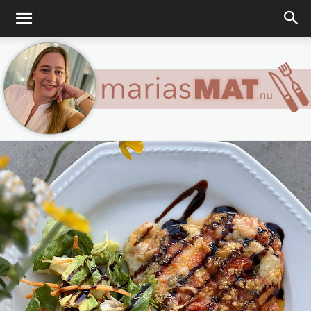
Marias
matblogg