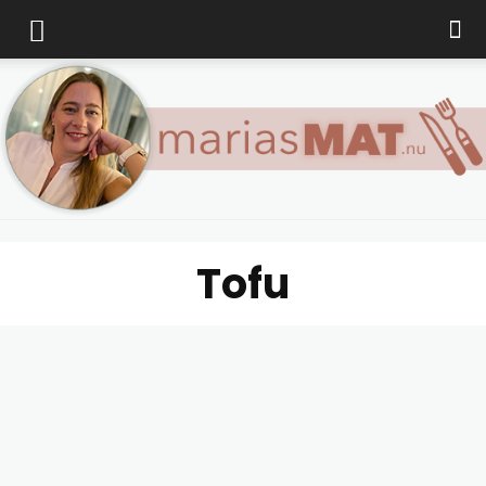
Tofu
Marias
matblogg