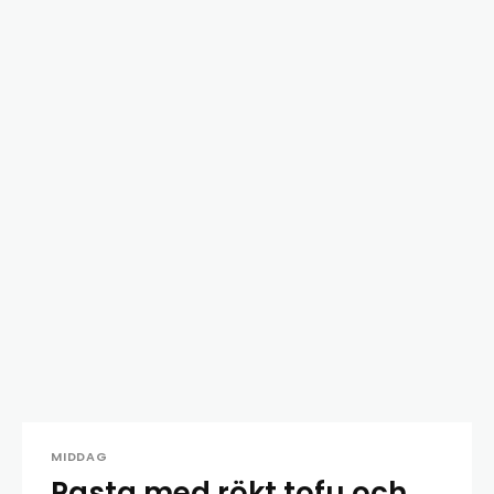
MIDDAG
Pasta med rökt tofu och