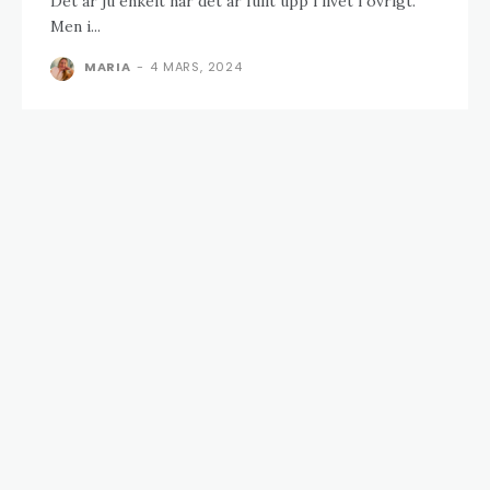
Det är ju enkelt när det är fullt upp i livet i övrigt.
Men i...
MARIA
-
4 MARS, 2024