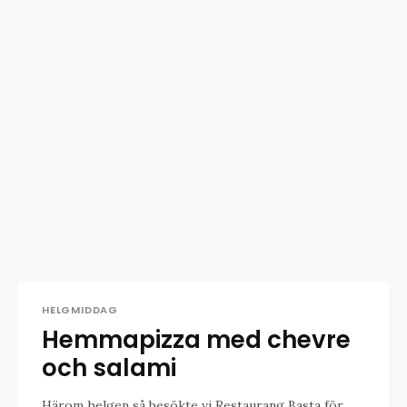
HELGMIDDAG
Hemmapizza med chevre
och salami
Härom helgen så besökte vi Restaurang Basta för