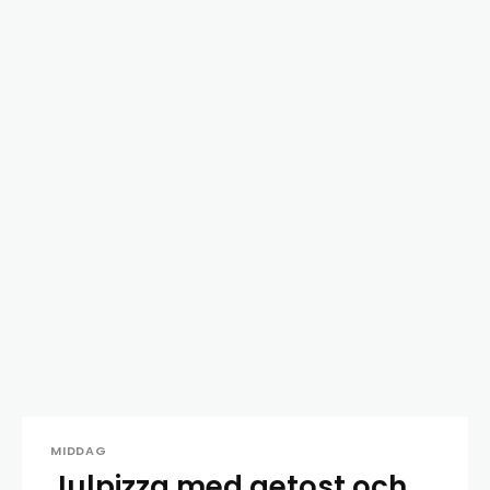
MIDDAG
Julpizza med getost och