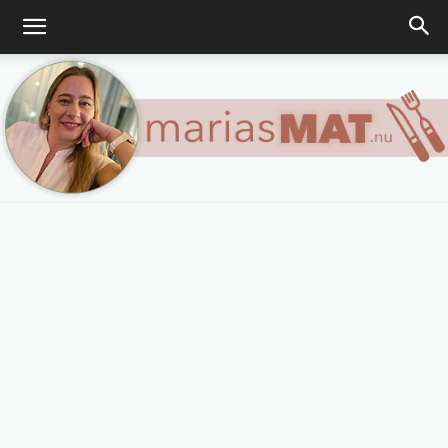
Marias
matblogg