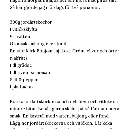
någon smörgås intill, så det blir mera mat på så sätt.
Så här gjorde jag i lördags för två personer:
300g jordärtskockor
1 vitlöksklyfta
½ l vatten
Grönsaksbuljong eller fond
En stor klick Bonjour mjukost, Gröna oliver och örter
(valfritt)
1 dl grädde
1 dl riven parmesan
Salt & peppar
1 pkt bacon
Borsta jordärtskockorna och dela dem och vitlöken i
mindre bitar. Behåll gärna skalet på, så får man mera
smak. En kastrull med vatten, buljong eller fond.
Lägg ner jordärtskockorna och vitlöken. Låt koka