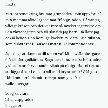
mätta.
Mitt intresse kring bra mat grundades i min uppväxt, då
min mamma alltid lagade mat från grunden. Då var jag
väldigt kräsen och det var inte så mycket jag tyckte om.
Sen växte jag upp och till slut fick jag barn. Då läste jag
också boken Den hemlige kocken av Mats-Eric Nilsson,
som diskuterar tillsatser i maten. Rekommenderas!
Jaja, dags att komma till saken va? Mina wallenbergare
fick till slut godkänt av Saga, och kanske allra helst mina
gröna ärtor i brynt smör. Alltså på riktigt. Har ni testat
att lägga ärtor i en kastrull med brynt smör? Såå gott!
Här kommer hela mitt recept, som gav 10 st
wallenbergare:
500g kalvfärs
1½ dl vispgrädde
3 äggulor