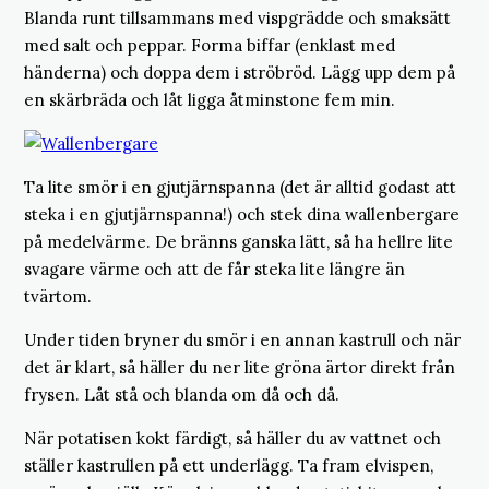
Blanda runt tillsammans med vispgrädde och smaksätt
med salt och peppar. Forma biffar (enklast med
händerna) och doppa dem i ströbröd. Lägg upp dem på
en skärbräda och låt ligga åtminstone fem min.
Ta lite smör i en gjutjärnspanna (det är alltid godast att
steka i en gjutjärnspanna!) och stek dina wallenbergare
på medelvärme. De bränns ganska lätt, så ha hellre lite
svagare värme och att de får steka lite längre än
tvärtom.
Under tiden bryner du smör i en annan kastrull och när
det är klart, så häller du ner lite gröna ärtor direkt från
frysen. Låt stå och blanda om då och då.
När potatisen kokt färdigt, så häller du av vattnet och
ställer kastrullen på ett underlägg. Ta fram elvispen,