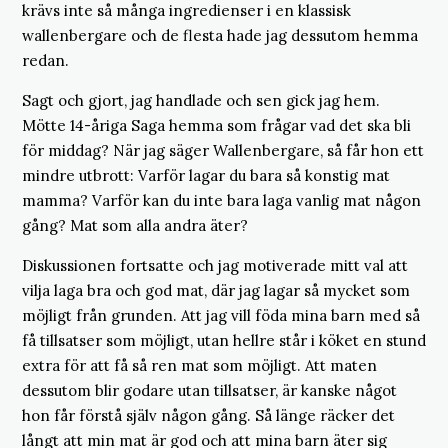
krävs inte så många ingredienser i en klassisk
wallenbergare och de flesta hade jag dessutom hemma
redan.
Sagt och gjort, jag handlade och sen gick jag hem.
Mötte 14-åriga Saga hemma som frågar vad det ska bli
för middag? När jag säger Wallenbergare, så får hon ett
mindre utbrott: Varför lagar du bara så konstig mat
mamma? Varför kan du inte bara laga vanlig mat någon
gång? Mat som alla andra äter?
Diskussionen fortsatte och jag motiverade mitt val att
vilja laga bra och god mat, där jag lagar så mycket som
möjligt från grunden. Att jag vill föda mina barn med så
få tillsatser som möjligt, utan hellre står i köket en stund
extra för att få så ren mat som möjligt. Att maten
dessutom blir godare utan tillsatser, är kanske något
hon får förstå själv någon gång. Så länge räcker det
långt att min mat är god och att mina barn äter sig