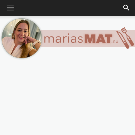
Marias
matblogg