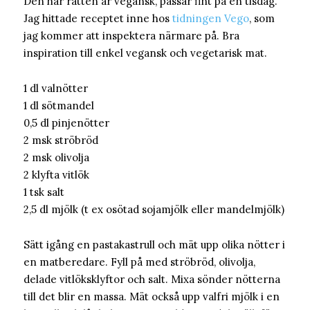
Den här rätten är vegansk, passar fint på en tisdag.
Jag hittade receptet inne hos
tidningen Vego
, som
jag kommer att inspektera närmare på. Bra
inspiration till enkel vegansk och vegetarisk mat.
1 dl valnötter
1 dl sötmandel
0,5 dl pinjenötter
2 msk ströbröd
2 msk olivolja
2 klyfta vitlök
1 tsk salt
2,5 dl mjölk (t ex osötad sojamjölk eller mandelmjölk)
Sätt igång en pastakastrull och mät upp olika nötter i
en matberedare. Fyll på med ströbröd, olivolja,
delade vitlöksklyftor och salt. Mixa sönder nötterna
till det blir en massa. Mät också upp valfri mjölk i en