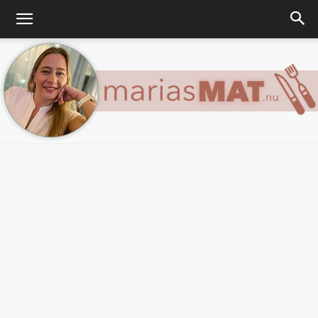
Marias
matblogg