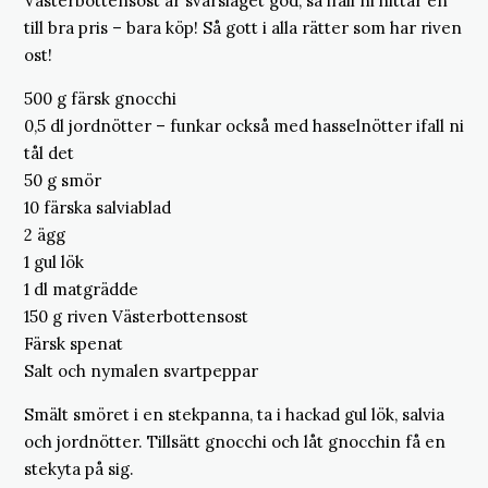
Västerbottensost är svårslaget god, så ifall ni hittar en
till bra pris – bara köp! Så gott i alla rätter som har riven
ost!
500 g färsk gnocchi
0,5 dl jordnötter – funkar också med hasselnötter ifall ni
tål det
50 g smör
10 färska salviablad
2 ägg
1 gul lök
1 dl matgrädde
150 g riven Västerbottensost
Färsk spenat
Salt och nymalen svartpeppar
Smält smöret i en stekpanna, ta i hackad gul lök, salvia
och jordnötter. Tillsätt gnocchi och låt gnocchin få en
stekyta på sig.