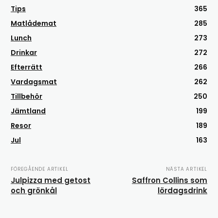
Tips
365
Matlådemat
285
Lunch
273
Drinkar
272
Efterrätt
266
Vardagsmat
262
Tillbehör
250
Jämtland
199
Resor
189
Jul
163
FÖREGÅENDE ARTIKEL
NÄSTA ARTIKEL
Julpizza med getost
Saffron Collins som
och grönkål
lördagsdrink