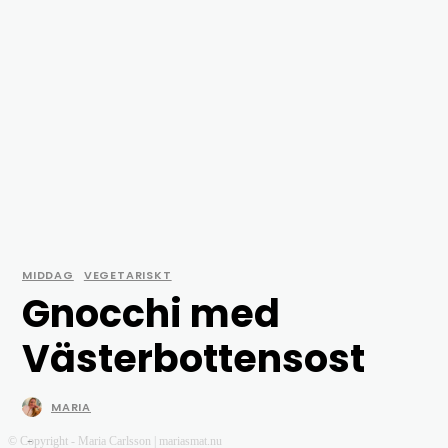
MIDDAG
VEGETARISKT
Gnocchi med
Västerbottensost
MARIA
-
© Copyright - Maria Carlsson | mariasmat.nu