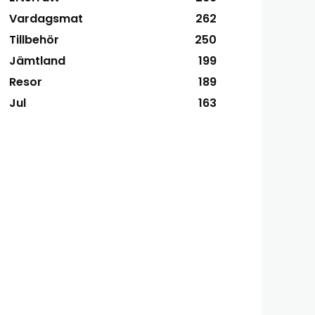
Vardagsmat
262
Tillbehör
250
Jämtland
199
Resor
189
Jul
163