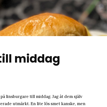
matblogg
till middag
å linsburgare till middag. Jag åt dem själv
rade utmärkt. En lite lös smet kanske, men