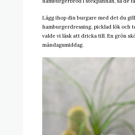
hamburgerbröd i stekpannan, så de får
Lägg ihop din burgare med det du gillar
hamburgerdressing, picklad lök och t
valde vi läsk att dricka till. En grö
måndagsmiddag.