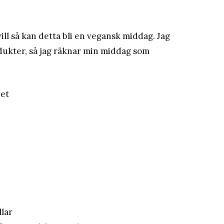
 vill så kan detta bli en vegansk middag. Jag
odukter, så jag räknar min middag som
net
llar