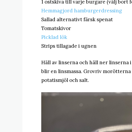
1 ostskiva till varje burgare (välj bort
Hemmagjord hamburgerdressing
Sallad alternativt färsk spenat
Tomatskivor
Picklad lök
Strips tillagade i ugnen
Häll av linserna och häll ner linsern
blir en linsmassa. Grovriv moröttern
potatismjöl och salt.