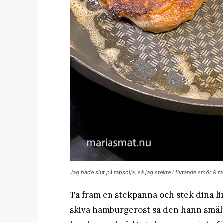
Jag hade slut på rapsolja, så jag stekte i flytande smör & r
Ta fram en stekpanna och stek dina lin
skiva hamburgerost så den hann smälta 