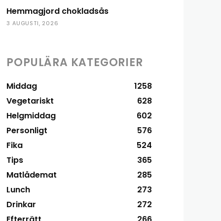
Hemmagjord chokladsås
3 AUGUSTI, 2026
POPULÄRA KATEGORIER
Middag
1258
Vegetariskt
628
Helgmiddag
602
Personligt
576
Fika
524
Tips
365
Matlådemat
285
Lunch
273
Drinkar
272
Efterrätt
266