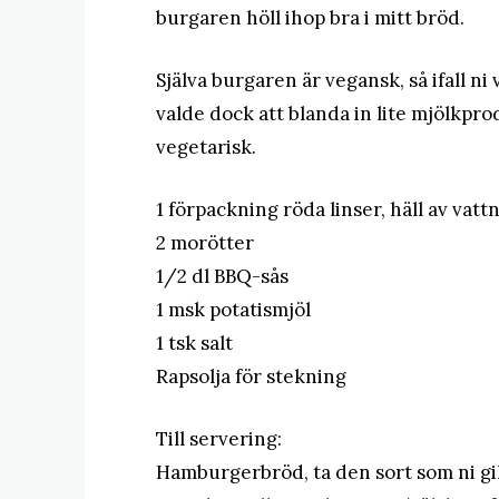
burgaren höll ihop bra i mitt bröd.
Själva burgaren är vegansk, så ifall ni
valde dock att blanda in lite mjölkpr
vegetarisk.
1 förpackning röda linser, häll av vatt
2 morötter
1/2 dl BBQ-sås
1 msk potatismjöl
1 tsk salt
Rapsolja för stekning
Till servering:
Hamburgerbröd, ta den sort som ni gi