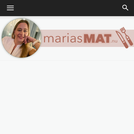
Marias
matblogg