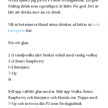
vecka bjuder jag på en P3 som fredagsdrink. En god
fruktig drink som egentligen är liiiite för god. Det är
lätt att dricka mer än en drink.
Vill ni botanisera bland mina drinkar, så hittar ni
hela
kategorin
här.
För ett glas:
2 cl vaniljvodka (det funkar också med vanlig vodka)
3 cl Sourz Raspberry
1 cl limejuice
7-Up
Is
Fyll upp valfritt glas med is. Mät upp Vodka, Sourz
Raspberry och limejuice och blanda om. Toppa med
7-Up och servera din P3 som fredagsdrink