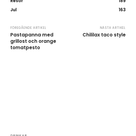
Resor
189
Jul
163
FÖREGÅENDE ARTIKEL
NÄSTA ARTIKEL
Pastapanna med
Chililax taco style
grillost och orange
tomatpesto
DRINKAR