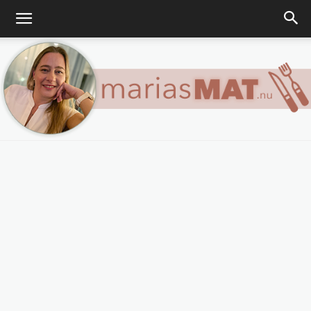
Marias
matblogg