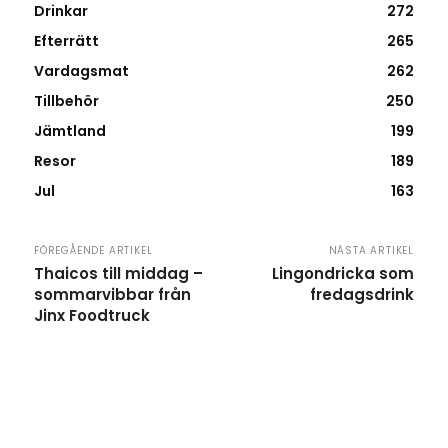
Drinkar
272
Efterrätt
265
Vardagsmat
262
Tillbehör
250
Jämtland
199
Resor
189
Jul
163
FÖREGÅENDE ARTIKEL
NÄSTA ARTIKEL
Thaicos till middag –
Lingondricka som
sommarvibbar från
fredagsdrink
Jinx Foodtruck