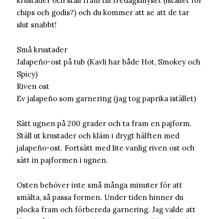
krustader och ställ fram till fredagsmyset (istället för
chips och godis?) och du kommer att se att de tar
slut snabbt!
Små krustader
Jalapeño-ost på tub (Kavli har både Hot, Smokey och
Spicy)
Riven ost
Ev jalapeño som garnering (jag tog paprika istället)
Sätt ugnen på 200 grader och ta fram en pajform.
Ställ ut krustader och kläm i drygt hälften med
jalapeño-ost. Fortsätt med lite vanlig riven ost och
sätt in pajformen i ugnen.
Osten behöver inte små många minuter för att
smälta, så passa formen. Under tiden hinner du
plocka fram och förbereda garnering. Jag valde att