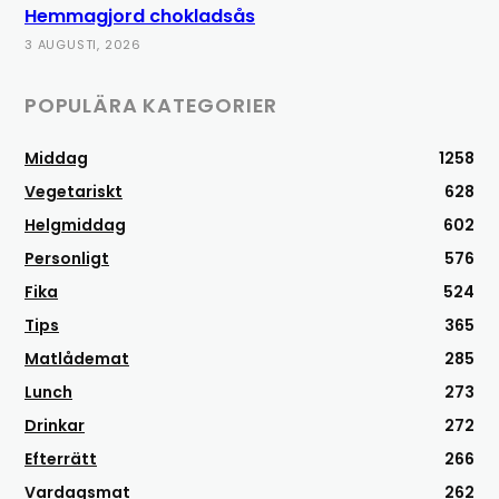
Hemmagjord chokladsås
3 AUGUSTI, 2026
POPULÄRA KATEGORIER
Middag
1258
Vegetariskt
628
Helgmiddag
602
Personligt
576
Fika
524
Tips
365
Matlådemat
285
Lunch
273
Drinkar
272
Efterrätt
266
Vardagsmat
262