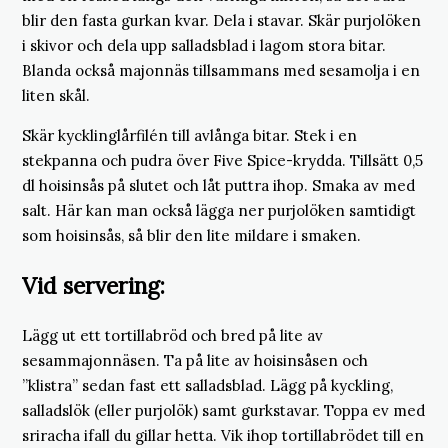
blir den fasta gurkan kvar. Dela i stavar. Skär purjolöken
i skivor och dela upp salladsblad i lagom stora bitar.
Blanda också majonnäs tillsammans med sesamolja i en
liten skål.
Skär kycklinglårfilén till avlånga bitar. Stek i en
stekpanna och pudra över Five Spice-krydda. Tillsätt 0,5
dl hoisinsås på slutet och låt puttra ihop. Smaka av med
salt. Här kan man också lägga ner purjolöken samtidigt
som hoisinsås, så blir den lite mildare i smaken.
Vid servering:
Lägg ut ett tortillabröd och bred på lite av
sesammajonnäsen. Ta på lite av hoisinsåsen och
”klistra” sedan fast ett salladsblad. Lägg på kyckling,
salladslök (eller purjolök) samt gurkstavar. Toppa ev med
sriracha ifall du gillar hetta. Vik ihop tortillabrödet till en