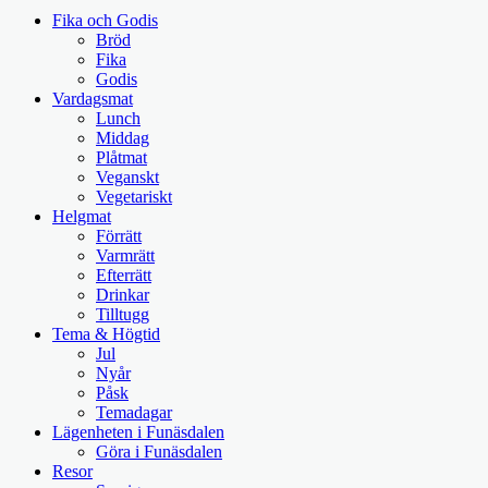
Fika och Godis
Bröd
Fika
Godis
Vardagsmat
Lunch
Middag
Plåtmat
Veganskt
Vegetariskt
Helgmat
Förrätt
Varmrätt
Efterrätt
Drinkar
Tilltugg
Tema & Högtid
Jul
Nyår
Påsk
Temadagar
Lägenheten i Funäsdalen
Göra i Funäsdalen
Resor