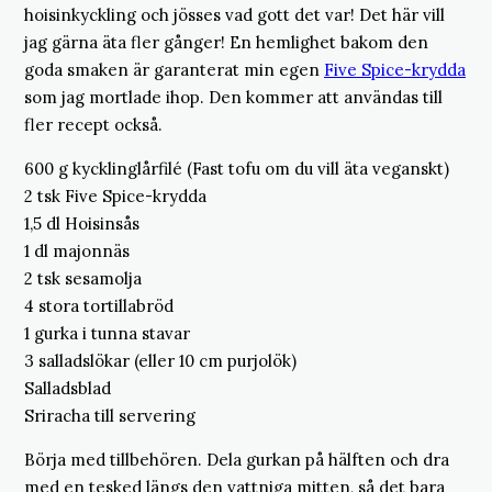
hoisinkyckling och jösses vad gott det var! Det här vill
jag gärna äta fler gånger! En hemlighet bakom den
goda smaken är garanterat min egen
Five Spice-krydda
som jag mortlade ihop. Den kommer att användas till
fler recept också.
600 g kycklinglårfilé (Fast tofu om du vill äta veganskt)
2 tsk Five Spice-krydda
1,5 dl Hoisinsås
1 dl majonnäs
2 tsk sesamolja
4 stora tortillabröd
1 gurka i tunna stavar
3 salladslökar (eller 10 cm purjolök)
Salladsblad
Sriracha till servering
Börja med tillbehören. Dela gurkan på hälften och dra
med en tesked längs den vattniga mitten, så det bara