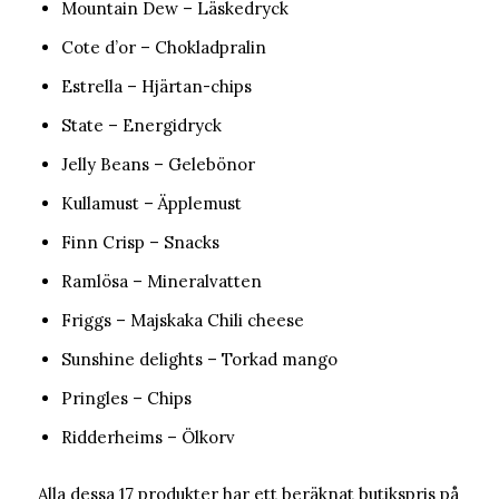
Mountain Dew – Läskedryck
Cote d’or – Chokladpralin
Estrella – Hjärtan-chips
State – Energidryck
Jelly Beans – Gelebönor
Kullamust – Äpplemust
Finn Crisp – Snacks
Ramlösa – Mineralvatten
Friggs – Majskaka Chili cheese
Sunshine delights – Torkad mango
Pringles – Chips
Ridderheims – Ölkorv
Alla dessa 17 produkter har ett beräknat butikspris på