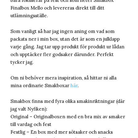
bara fokuserar på fest och som heter Smakbox
Finalbox Mello och levereras direkt till ditt
utlämningsställe.
Som vanligt så har jag ingen aning om vad som
packats ner i min box, utan det är som en julklapp
varje gång. Jag tar upp produkt för produkt ur lådan
och upptäcker fler godsaker därunder. Perfekt
tycker jag.
Om ni behöver mera inspiration, så hittar ni alla
mina ordinarie Smakboxar
här
.
Smakbox finns med fyra olika smakinriktningar (där
jag valt Nyfiken):
Original – Originalboxen med en bra mix av smaker
till vardag och fest
Festlig – En box med mer sötsaker och snacks