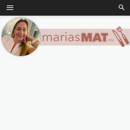
Marias
matblogg