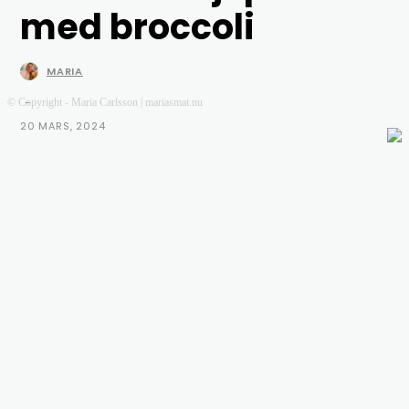
med broccoli
MARIA
-
© Copyright - Maria Carlsson | mariasmat.nu
20 MARS, 2024