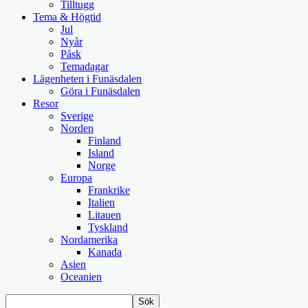
Tilltugg
Tema & Högtid
Jul
Nyår
Påsk
Temadagar
Lägenheten i Funäsdalen
Göra i Funäsdalen
Resor
Sverige
Norden
Finland
Island
Norge
Europa
Frankrike
Italien
Litauen
Tyskland
Nordamerika
Kanada
Asien
Oceanien