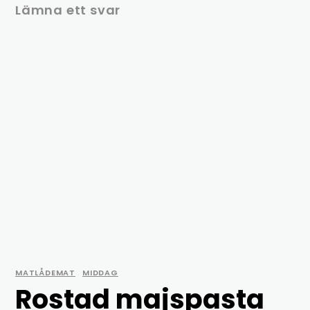
Lämna ett svar
MATLÅDEMAT
MIDDAG
Rostad majspasta