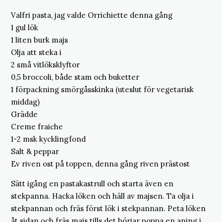
Valfri pasta, jag valde Orrichiette denna gång
1 gul lök
1 liten burk majs
Olja att steka i
2 små vitlöksklyftor
0,5 broccoli, både stam och buketter
1 förpackning smörgåsskinka (uteslut för vegetarisk
middag)
Grädde
Creme fraiche
1-2 msk kycklingfond
Salt & peppar
Ev riven ost på toppen, denna gång riven prästost
Sätt igång en pastakastrull och starta även en
stekpanna. Hacka löken och häll av majsen. Ta olja i
stekpannan och fräs först lök i stekpannan. Peta löken
åt sidan och fräs majs tills det börjar poppa en aning i