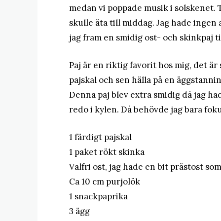
medan vi poppade musik i solskenet. T
skulle äta till middag. Jag hade ingen
jag fram en smidig ost- och skinkpaj t
Paj är en riktig favorit hos mig, det är 
pajskal och sen hälla på en äggstanni
Denna paj blev extra smidig då jag had
redo i kylen. Då behövde jag bara foku
1 färdigt pajskal
1 paket rökt skinka
Valfri ost, jag hade en bit prästost som
Ca 10 cm purjolök
1 snackpaprika
3 ägg