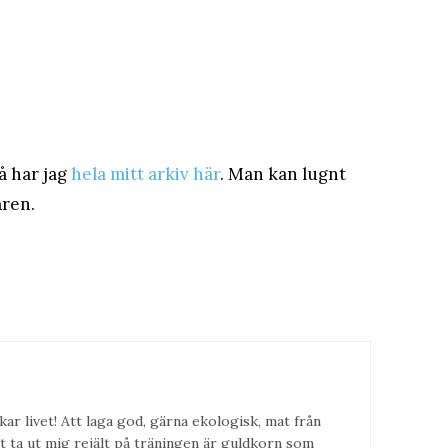
å har jag
hela mitt arkiv här
. Man kan lugnt
åren.
kar livet! Att laga god, gärna ekologisk, mat från
t ta ut mig rejält på träningen är guldkorn som