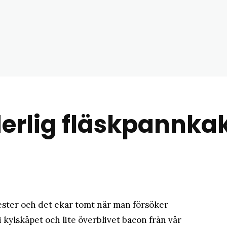
matblogg
rlig fläskpannka
ester och det ekar tomt när man försöker
i kylskåpet och lite överblivet bacon från vår