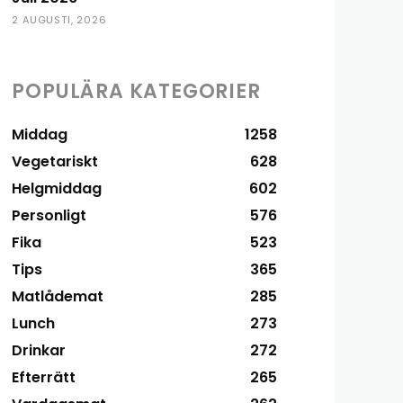
2 AUGUSTI, 2026
POPULÄRA KATEGORIER
Middag
1258
Vegetariskt
628
Helgmiddag
602
Personligt
576
Fika
523
Tips
365
Matlådemat
285
Lunch
273
Drinkar
272
Efterrätt
265