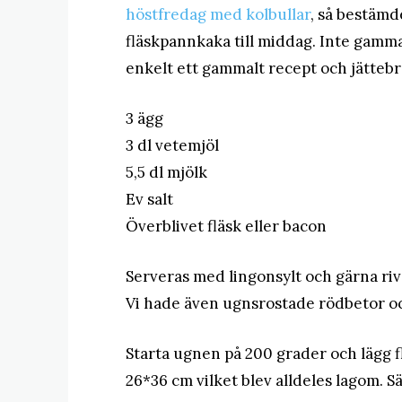
höstfredag med kolbullar
, så bestämd
fläskpannkaka till middag. Inte gamma
enkelt ett gammalt recept och jättebr
3 ägg
3 dl vetemjöl
5,5 dl mjölk
Ev salt
Överblivet fläsk eller bacon
Serveras med lingonsylt och gärna ri
Vi hade även ugnsrostade rödbetor och 
Starta ugnen på 200 grader och lägg f
26*36 cm vilket blev alldeles lagom. S