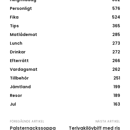
Personligt
576
Fika
524
Tips
365
Matlådemat
285
Lunch
273
Drinkar
272
Efterrätt
266
Vardagsmat
262
Tillbehör
251
Jämtland
199
Resor
189
Jul
163
FÖREGÅENDE ARTIKEL
NÄSTA ARTIKEL
Palsternackssoppa
Teriyakilövbiff med ris