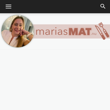
Marias
matblogg